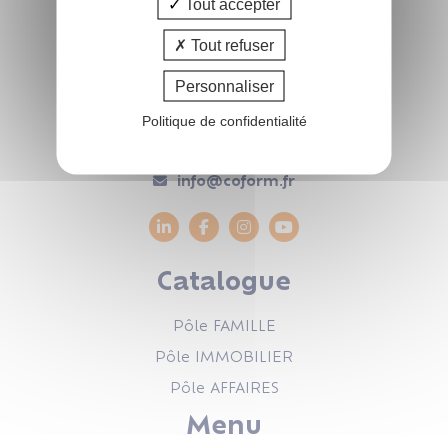
Tout accepter
Tout refuser
COform
Personnaliser
47 rue de Leinster
44240 LA CHAPELLE-SUR-ERDRE
Politique de confidentialité
02.51.83.35.02
info@coform.fr
Catalogue
Pôle FAMILLE
Pôle IMMOBILIER
Pôle AFFAIRES
Menu