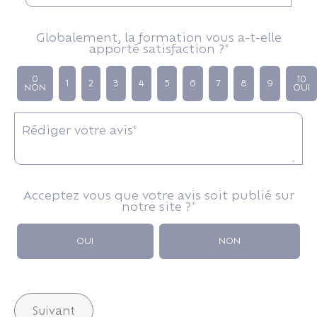
Globalement, la formation vous a-t-elle
apporté satisfaction ?*
0
10
1
2
3
4
5
6
7
8
9
NON
OUI
Rédiger votre avis*
Acceptez vous que votre avis soit publié sur
notre site ?*
OUI
NON
Suivant