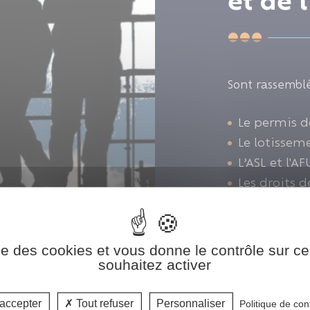
et de 
Sont rassemblé
Le permis d
Le lotissem
L’ASL et l'AF
Les droits 
l’urbanisme 
Les docume
Les sites po
ise des cookies et vous donne le contrôle sur 
Les logemen
souhaitez activer
ANAH…)
La location
accepter
Tout refuser
Personnaliser
Politique de conf