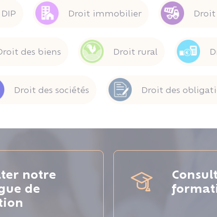
DIP
Droit immobilier
Droit
Droit des biens
Droit rural
D
Droit des sociétés
Droit des obligat
ter notre
Consul
ogue de
format
tion