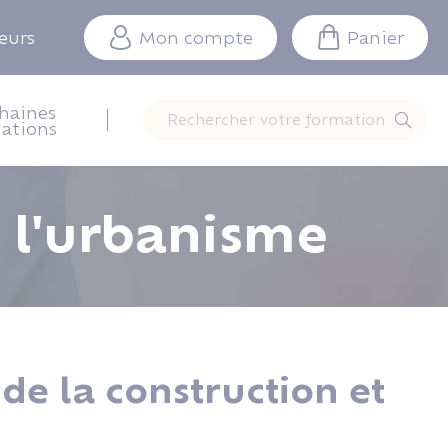
teurs
Mon compte
Panier
haines
Rechercher votre formation
ations
e l'urbanisme
de la construction et