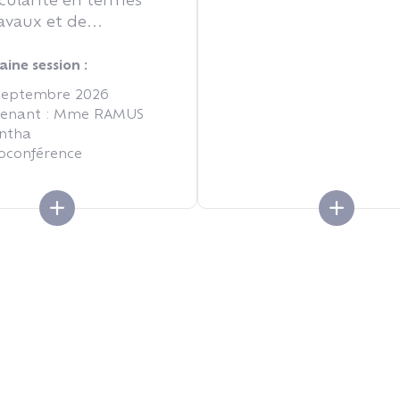
avaux et de...
ine session :
 septembre 2026
venant : Mme RAMUS
ntha
ioconférence