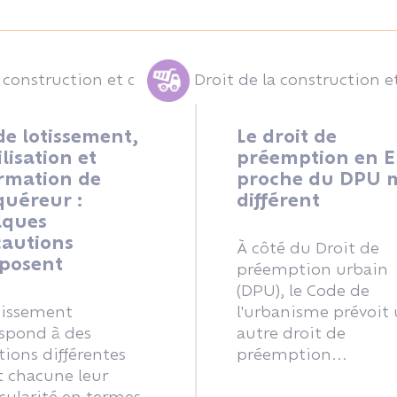
a construction et de l'urbanisme
Droit de la construction e
de lotissement,
Le droit de
ilisation et
préemption en E
rmation de
proche du DPU 
quéreur :
différent
lques
cautions
À côté du Droit de
mposent
préemption urbain
(DPU), le Code de
tissement
l'urbanisme prévoit
espond à des
autre droit de
tions différentes
préemption...
t chacune leur
cularité en termes