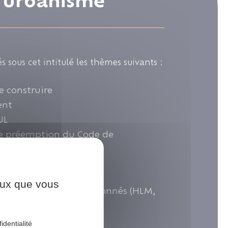
l'urbanisme
s sous cet intitulé les thèmes suivants :
e construire
ent
UL
de préemption du Code de
(DPU, ENS, ...)
nts d’urbanisme
llués (ICPE)
ceux que vous
ts sociaux et conventionnés (HLM,
-accession (PSLA)
identialité