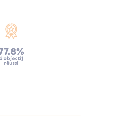
77.8
%
d'objectif
réussi