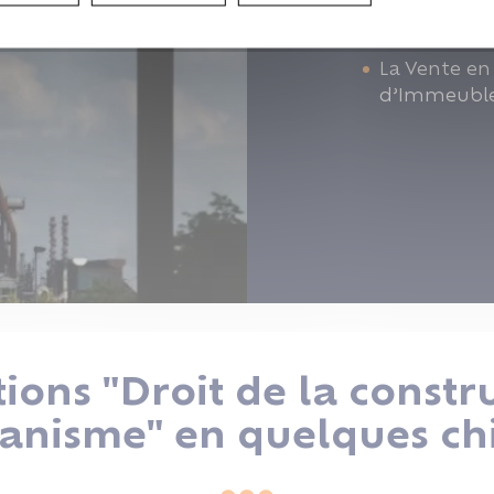
L’assuranc
décennale
La Vente en
d’Immeuble 
ions "Droit de la constru
banisme" en quelques chi