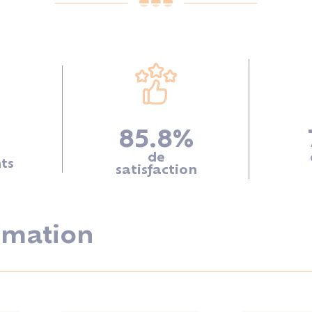
85.8
%
de
ts
satisfaction
rmation