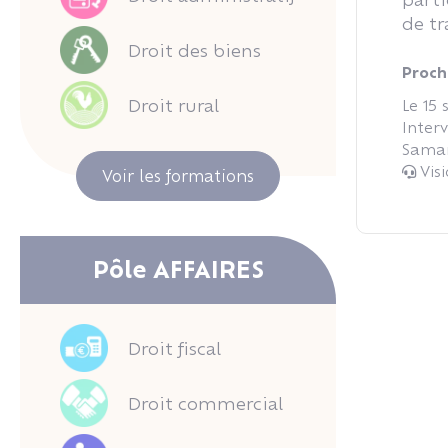
de tr
Droit des biens
Procha
Droit rural
Le 15
Inter
Sama
Vis
Voir les formations
Pôle AFFAIRES
Droit fiscal
Droit commercial