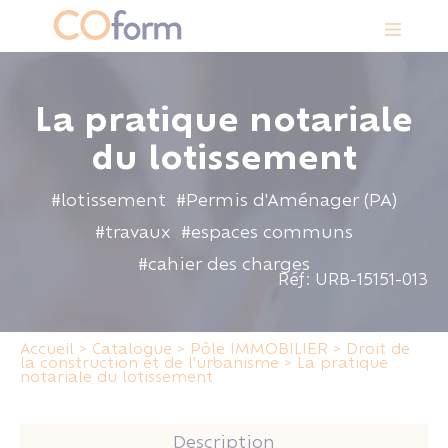
Panneau de gestion des cookies
La pratique notariale
du lotissement
#lotissement
#Permis d'Aménager (PA)
#travaux
#espaces communs
#cahier des charges
Réf: URB-15151-013
Accueil
>
Catalogue
>
Pôle IMMOBILIER
>
Droit de
la construction et de l'urbanisme
>
La pratique
notariale du lotissement
Description