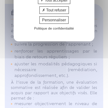
Tout accepter
Tout refuser
Évaluation des acquis
Personnaliser
Tout au long de la formation, des
Politique de confidentialité
évaluations formatives sont mises en
œuvre afin de :
suivre la progression de l’apprenant ;
renforcer les apprentissages par le
biais de retours réguliers ;
ajuster les modalités pédagogiques si
nécessaire (remédiation,
approfondissement, etc.).
À l’issue de la formation, une évaluation
sommative est réalisée afin de valider les
acquis par rapport aux objectifs visés. Elle
permet de :
mesurer objectivement le niveau de