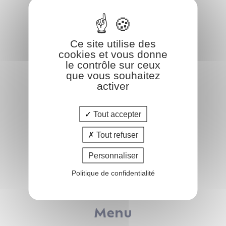
COform
Ce site utilise des
47 rue de Leinster
cookies et vous donne
44240 LA CHAPELLE-SUR-ERDRE
le contrôle sur ceux
que vous souhaitez
02.51.83.35.02
activer
info@coform.fr
Tout accepter
Tout refuser
Catalogue
Personnaliser
Pôle FAMILLE
Politique de confidentialité
Pôle IMMOBILIER
Pôle AFFAIRES
Menu