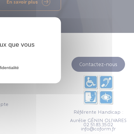
En savoir plus
ceux que vous
Contactez-nous
identialité
mpte
Référente Handicap :
Aurélie GÉNIN OLIVARES
02.51.83.35.02
info@coform.fr