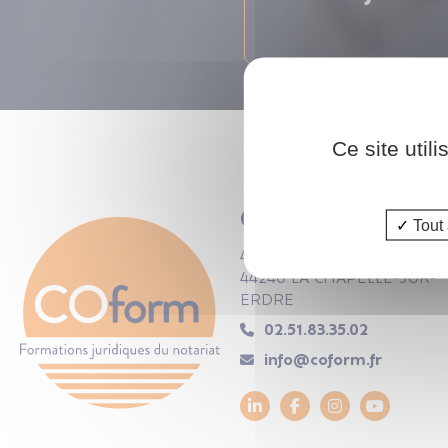
Droit rural
Droit rural
Ce site util
COform
Tout 
47 rue de Leinster
44240 LA CHAPELLE-SUR-
ERDRE
02.51.83.35.02
info@coform.fr