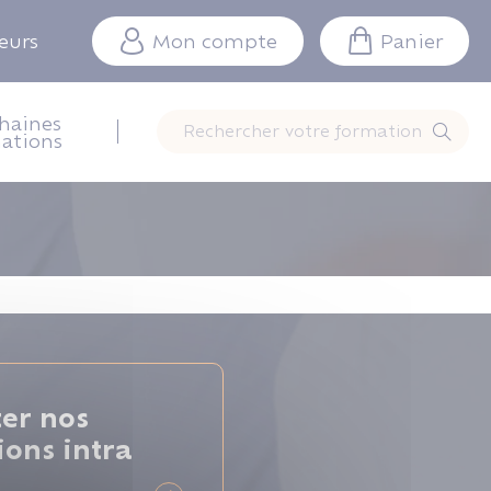
teurs
Mon compte
Panier
haines
Rechercher votre formation
ations
ter nos
ions intra