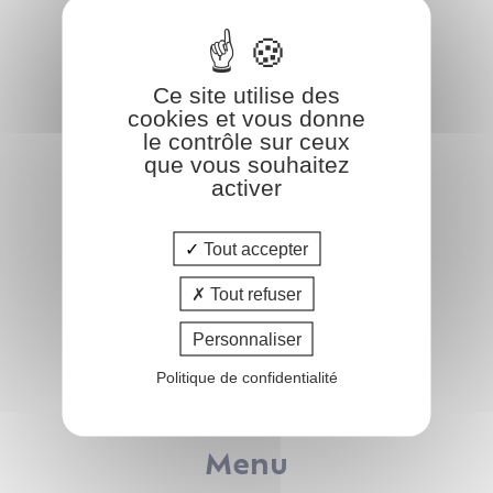
COform
Ce site utilise des
47 rue de Leinster
cookies et vous donne
44240 LA CHAPELLE-SUR-ERDRE
le contrôle sur ceux
que vous souhaitez
02.51.83.35.02
activer
info@coform.fr
Tout accepter
Tout refuser
Catalogue
Personnaliser
Pôle FAMILLE
Politique de confidentialité
Pôle IMMOBILIER
Pôle AFFAIRES
Menu