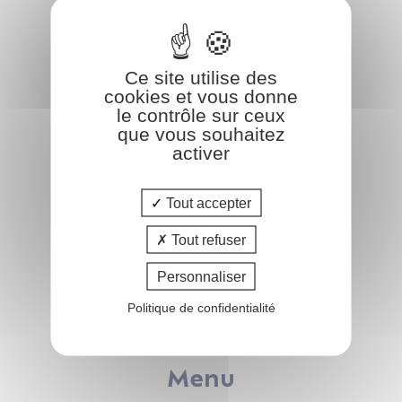
COform
Ce site utilise des
47 rue de Leinster
cookies et vous donne
44240 LA CHAPELLE-SUR-ERDRE
le contrôle sur ceux
que vous souhaitez
02.51.83.35.02
activer
info@coform.fr
Tout accepter
Tout refuser
Catalogue
Personnaliser
Pôle FAMILLE
Politique de confidentialité
Pôle IMMOBILIER
Pôle AFFAIRES
Menu