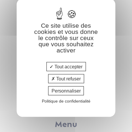
COform
Ce site utilise des
47 rue de Leinster
cookies et vous donne
44240 LA CHAPELLE-SUR-ERDRE
le contrôle sur ceux
que vous souhaitez
02.51.83.35.02
activer
info@coform.fr
Tout accepter
Tout refuser
Catalogue
Personnaliser
Pôle FAMILLE
Politique de confidentialité
Pôle IMMOBILIER
Pôle AFFAIRES
Menu