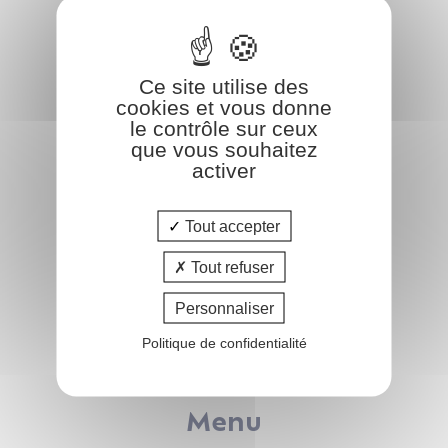
COform
Ce site utilise des
47 rue de Leinster
cookies et vous donne
44240 LA CHAPELLE-SUR-ERDRE
le contrôle sur ceux
que vous souhaitez
02.51.83.35.02
activer
info@coform.fr
Tout accepter
Tout refuser
Catalogue
Personnaliser
Pôle FAMILLE
Politique de confidentialité
Pôle IMMOBILIER
Pôle AFFAIRES
Menu