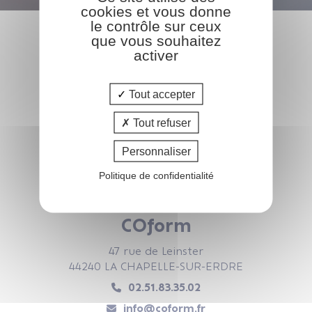
cookies et vous donne
le contrôle sur ceux
que vous souhaitez
activer
Tout accepter
Tout refuser
Personnaliser
Politique de confidentialité
COform
47 rue de Leinster
44240 LA CHAPELLE-SUR-ERDRE
02.51.83.35.02
info@coform.fr