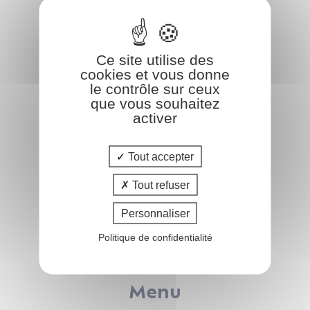
COform
Ce site utilise des
47 rue de Leinster
cookies et vous donne
44240 LA CHAPELLE-SUR-ERDRE
le contrôle sur ceux
que vous souhaitez
02.51.83.35.02
activer
info@coform.fr
Tout accepter
Tout refuser
Catalogue
Personnaliser
Pôle FAMILLE
Politique de confidentialité
Pôle IMMOBILIER
Pôle AFFAIRES
Menu