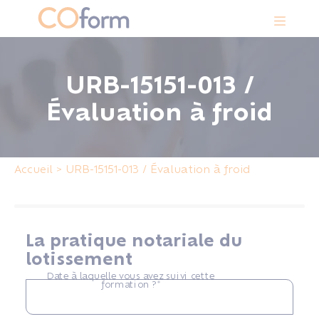
Panneau de gestion des cookies
URB-15151-013 /
Évaluation à froid
Accueil
>
URB-15151-013 / Évaluation à froid
La pratique notariale du
lotissement
Date à laquelle vous avez suivi cette
formation ?*