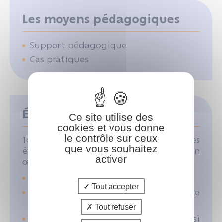
Les moyens pédagogiques
Support pédagogique
Cas pratiques
Évaluation des acquis
Ce site utilise des
cookies et vous donne
le contrôle sur ceux
Tout au long de la formation, des
que vous souhaitez
évaluations formatives sont mises en
activer
œuvre afin de :
suivre la progression de l’apprenant ;
Tout accepter
renforcer les apprentissages par le
biais de retours réguliers ;
Tout refuser
ajuster les modalités pédagogiques si