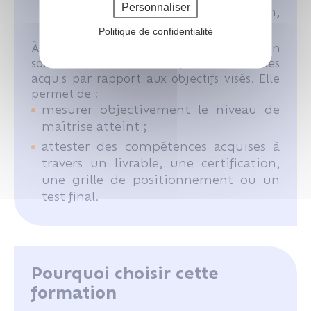
Personnaliser
nécessaire (remédiation,
approfondissement, etc.).
Politique de confidentialité
À l’issue de la formation, une évaluation
sommative est réalisée afin de valider les
acquis par rapport aux objectifs visés. Elle
permet de :
mesurer objectivement le niveau de
maîtrise atteint ;
attester des compétences acquises à
travers un livrable, une certification,
une grille de positionnement ou un
test final.
Pourquoi choisir cette
formation