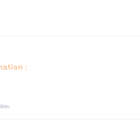
ation :
dées.