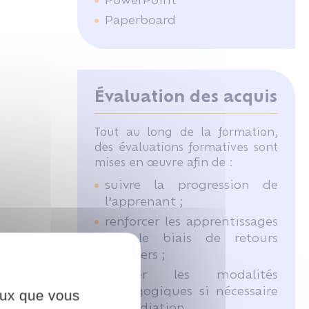
Paperboard
Évaluation des acquis
Tout au long de la formation,
des évaluations formatives sont
mises en œuvre afin de :
suivre la progression de
l’apprenant ;
renforcer les apprentissages
par le biais de retours
réguliers ;
ajuster les modalités
pédagogiques si nécessaire
ceux que vous
(remédiation,