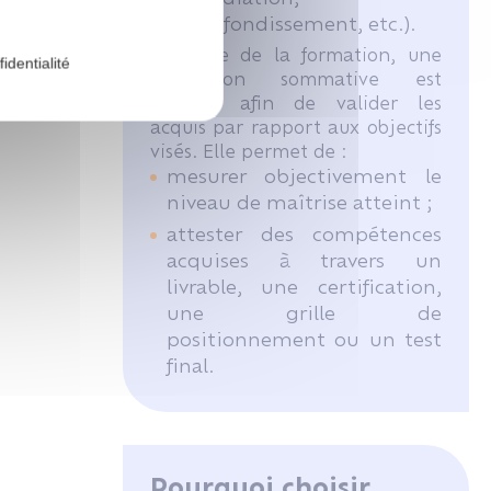
approfondissement, etc.).
À l’issue de la formation, une
identialité
évaluation sommative est
réalisée afin de valider les
acquis par rapport aux objectifs
visés. Elle permet de :
mesurer objectivement le
niveau de maîtrise atteint ;
attester des compétences
acquises à travers un
livrable, une certification,
une grille de
positionnement ou un test
final.
Pourquoi choisir