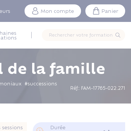
teurs
Mon compte
Panier
haines
Rechercher votre formation
ations
 de la famille
imoniaux
#successions
Réf: FAM-17765-022.271
 sessions
Durée