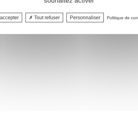
souhaitez activer
e KERMOAL
Valériane
accepter
Tout refuser
Personnaliser
Politique de conf
 consultant au CRIDON
OUEST
Se connecter