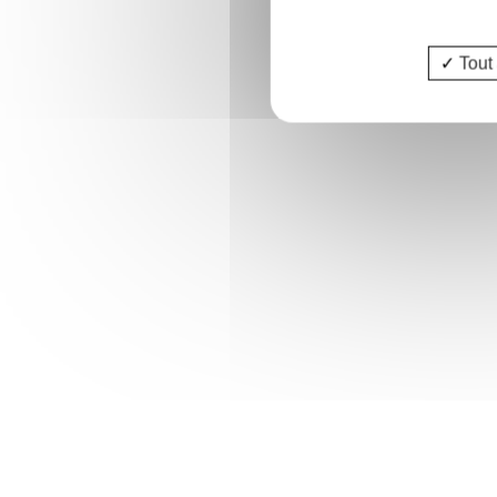
Mm
M. CLOUET Rudy
Tout 
Juriste consultant au CRIDON
Juriste
OUEST
Se connecter