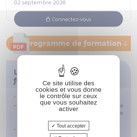
02 septembre 2026
Connectez-vous
Programme de formation
Les points forts de la
formation
Ce site utilise des
cookies et vous donne
le contrôle sur ceux
Précision du rôle du notaire commis
que vous souhaitez
Détermination des règles de
activer
prescription des créances contre
l'indivision
Tout accepter
Gestion du silence d'un indivisaire