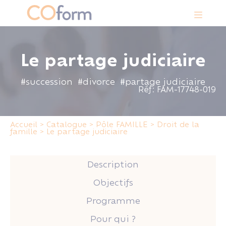
Panneau de gestion des cookies
Le partage judiciaire
#succession
#divorce
#partage judiciaire
Réf: FAM-17748-019
Accueil
>
Catalogue
>
Pôle FAMILLE
>
Droit de la
famille
>
Le partage judiciaire
Description
Objectifs
Programme
Pour qui ?