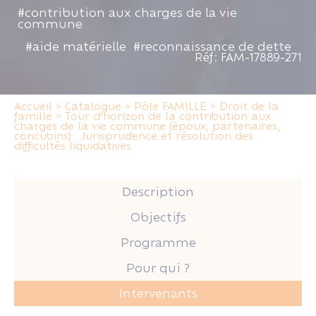
#contribution aux charges de la vie
commune
#aide matérielle
#reconnaissance de dette
Réf: FAM-17889-271
Accueil
>
Catalogue
>
Pôle FAMILLE
>
Droit de la
famille
>
Tour d’horizon de la contribution aux
charges de la vie commune (époux, partenaires,
concubins) : Jurisprudence et résolution des
difficultés liquidatives
Description
Objectifs
Programme
Pour qui ?
Intervenants