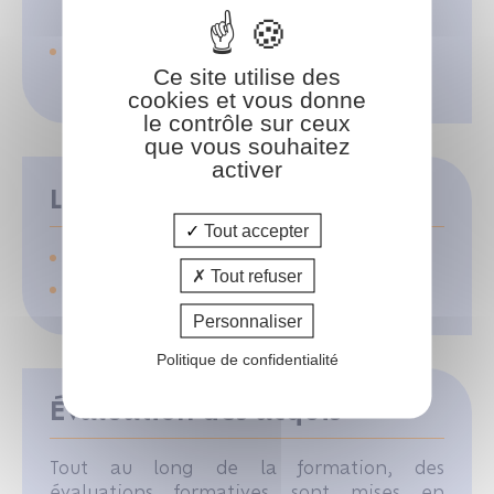
et de l'aide matérielle
Conseils sur l'opportunité et la
Ce site utilise des
rédaction de reconnaissance de dette
cookies et vous donne
le contrôle sur ceux
que vous souhaitez
activer
Les moyens pédagogiques
Tout accepter
Support pédagogique
Tout refuser
PowerPoint
Personnaliser
Politique de confidentialité
Évaluation des acquis
Tout au long de la formation, des
évaluations formatives sont mises en