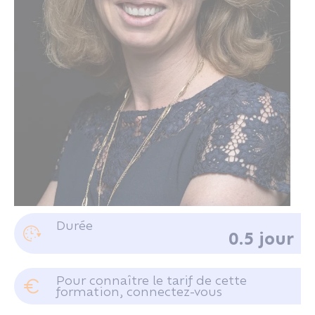
Mme KERMOAL Valériane
Durée
0.5 jour
Juriste consultant au CRIDON OUEST
Pour connaître le tarif de cette
formation, connectez-vous
Se connecter