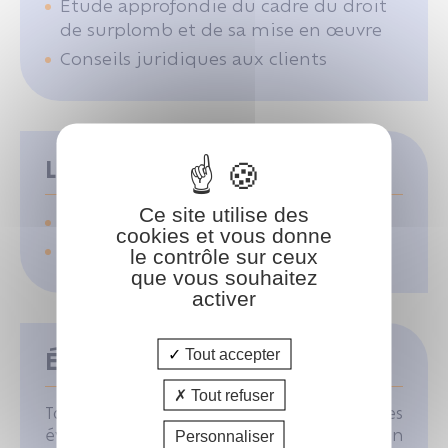
Étude approfondie du cadre du droit
de surplomb et de sa mise en œuvre
Conseils juridiques aux clients
Les moyens pédagogiques
Ce site utilise des
Support pédagogique
cookies et vous donne
Tour de table
le contrôle sur ceux
que vous souhaitez
activer
Tout accepter
Évaluation des acquis
Tout refuser
Tout au long de la formation, des
évaluations formatives sont mises en
Personnaliser