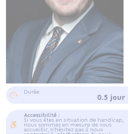
M. ROUSSEAU Denis
Durée
0.5 jour
Juriste consultant au CRIDON OUEST
Accessibilité :
Si vous êtes en situation de handicap,
Se connecter
nous sommes en mesure de vous
accueillir, n'hésitez pas à nous