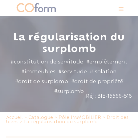
Panneau de gestion des cookies
La régularisation du
surplomb
#constitution de servitude
#empiètement
#immeubles
#servitude
#isolation
#droit de surplomb
#droit de propriété
#surplomb
Réf: BIE-15566-518
Accueil
>
Catalogue
>
Pôle IMMOBILIER
>
Droit des
biens
>
La régularisation du surplomb