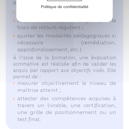
œuvre afin de :
Politique de confidentialité
suivre la progression de l’apprenant ;
renforcer les apprentissages par le
biais de retours réguliers ;
ajuster les modalités pédagogiques si
nécessaire (remédiation,
approfondissement, etc.).
À l’issue de la formation, une évaluation
sommative est réalisée afin de valider les
acquis par rapport aux objectifs visés. Elle
permet de :
mesurer objectivement le niveau de
maîtrise atteint ;
attester des compétences acquises à
travers un livrable, une certification,
une grille de positionnement ou un
test final.