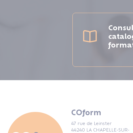
Consul
catal
forma
COform
47 rue de Leinster
44240 LA CHAPELLE-SUR-