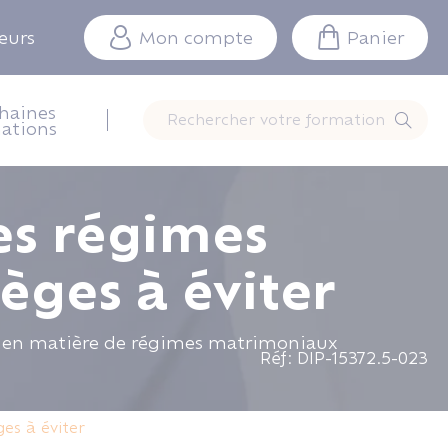
teurs
Mon compte
Panier
haines
Rechercher votre formation
ations
des régimes
èges à éviter
6 en matière de régimes matrimoniaux
Réf: DIP-15372.5-023
es à éviter