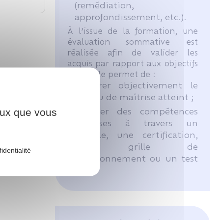
(remédiation,
approfondissement, etc.).
À l’issue de la formation, une
évaluation sommative est
réalisée afin de valider les
acquis par rapport aux objectifs
visés. Elle permet de :
mesurer objectivement le
niveau de maîtrise atteint ;
ceux que vous
attester des compétences
acquises à travers un
livrable, une certification,
une grille de
identialité
positionnement ou un test
final.