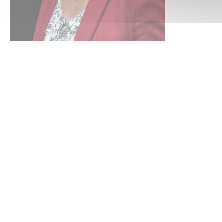
Mme GHEMAME-
PINOCHE Myriam
Juriste consultant au CRIDON
OUEST
Se connecter