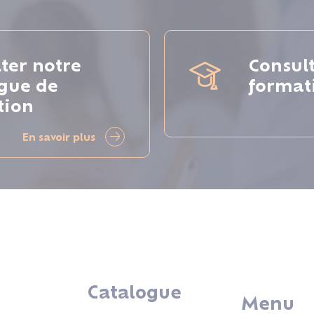
ter notre
Consul
ogue de
format
tion
En savoir plus
Catalogue
Menu