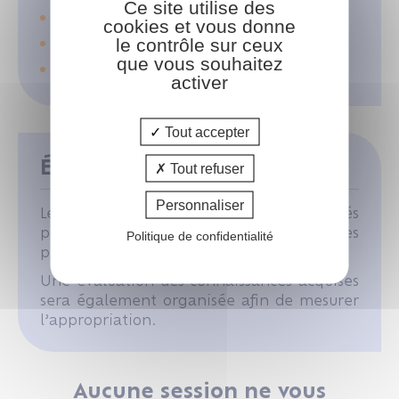
Ce site utilise des
Support pédagogique
cookies et vous donne
Tour de table
le contrôle sur ceux
que vous souhaitez
Cas pratiques
activer
Tout accepter
Évaluation des acquis
Tout refuser
Personnaliser
Les acquis de la formation seront évalués
par des mises en situation pratiques
Politique de confidentialité
pendant la formation.
Une évaluation des connaissances acquises
sera également organisée afin de mesurer
l’appropriation.
Aucune session ne vous