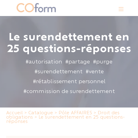
Panneau de gestion des cookies
Le surendettement en
25 questions-réponses
#autorisation
#partage
#purge
#surendettement
#vente
#rétablissement personnel
#commission de surendettement
Accueil
>
Catalogue
>
Pôle AFFAIRES
>
Droit des
obligations
>
Le surendettement en 25 questions-
réponses