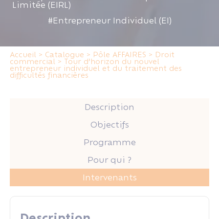
Limitée (EIRL)
#Entrepreneur Individuel (EI)
Accueil
>
Catalogue
>
Pôle AFFAIRES
>
Droit
commercial
>
Tour d’horizon du nouvel
entrepreneur individuel et du traitement des
difficultés financières
Description
Objectifs
Programme
Pour qui ?
Intervenants
Description