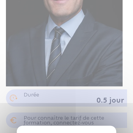
M. REVERDY Pierre-Marie
Durée
0.5 jour
Juriste consultant au CRIDON OUEST
Pour connaître le tarif de cette
formation, connectez-vous
Se connecter