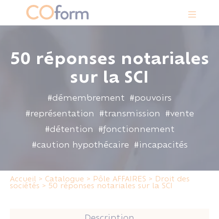
Panneau de gestion des cookies
50 réponses notariales
sur la SCI
#démembrement
#pouvoirs
#représentation
#transmission
#vente
#détention
#fonctionnement
#caution hypothécaire
#incapacités
Accueil
>
Catalogue
>
Pôle AFFAIRES
>
Droit des
sociétés
>
50 réponses notariales sur la SCI
Description