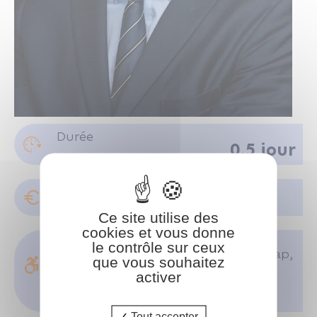
M. REVERDY Pierre-Marie
Durée
0.5 jour
Juriste consultant au CRIDON OUEST
Pour connaître le tarif de cette
formation, connectez-vous
Se connecter
Ce site utilise des
cookies et vous donne
Accessibilité :
le contrôle sur ceux
Si vous êtes en situation de handicap,
que vous souhaitez
nous sommes en mesure de vous
activer
accueillir, n'hésitez pas à nous
contacter à info@coform.fr, nous
étudierons ensemble vos besoins.
Tout accepter