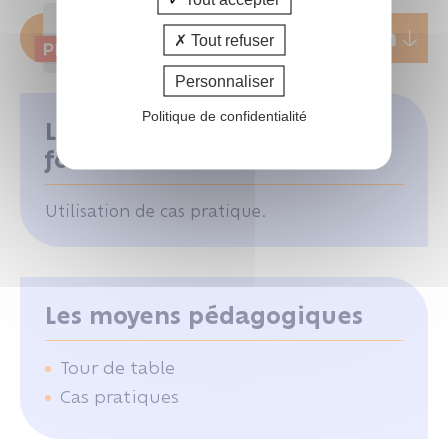
Programme de formation
Tout refuser
Personnaliser
Politique de confidentialité
Les points forts de la
formation
Utilisation de cas pratique.
Les moyens pédagogiques
Tour de table
Cas pratiques