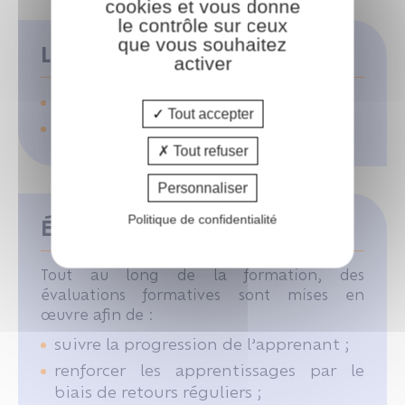
cookies et vous donne
le contrôle sur ceux
que vous souhaitez
Les moyens pédagogiques
activer
Support pédagogique
Tout accepter
PowerPoint
Tout refuser
Personnaliser
Politique de confidentialité
Évaluation des acquis
Tout au long de la formation, des
évaluations formatives sont mises en
œuvre afin de :
suivre la progression de l’apprenant ;
renforcer les apprentissages par le
biais de retours réguliers ;